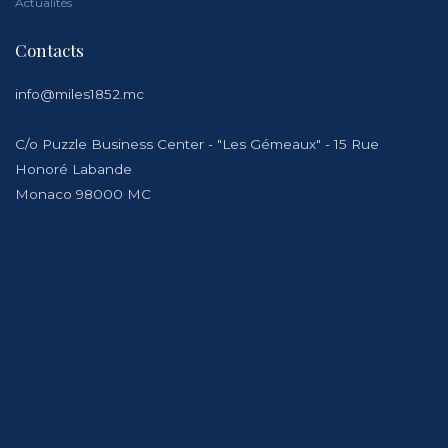
Actualités
Contacts
info@miles1852.mc
C/o Puzzle Business Center - "Les Gémeaux" - 15 Rue
Honoré Labande
Monaco 98000 MC