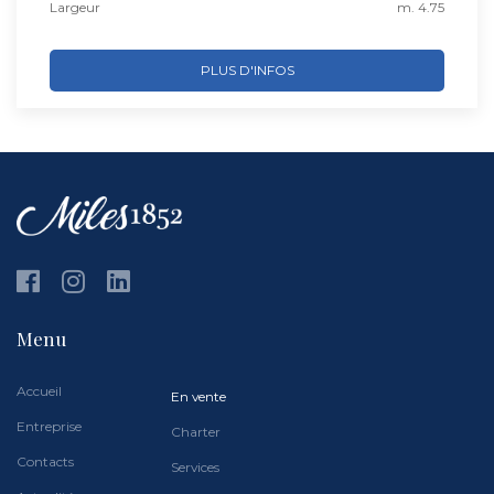
Largeur
m. 4.75
PLUS D'INFOS
Menu
Accueil
En vente
Entreprise
Charter
Contacts
Services