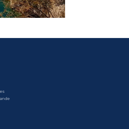
Les
bande