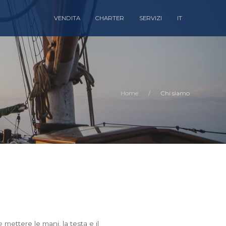
VENDITA
CHARTER
SERVIZI
IT
Home
Chi siamo
ettere le mani, la testa e il