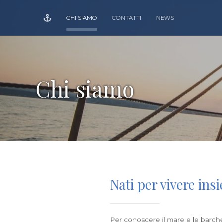
CHI SIAMO
CONTATTI
NEWS
Chi siamo
Nati per vivere ins
Per conoscere il mare e le barche