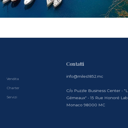
Contatti
info@miles1852.mc
Vendita
Charter
C/o Puzzle Business Center - "
Servizi
Gémeaux" - 15 Rue Honoré La
Monaco 98000 MC