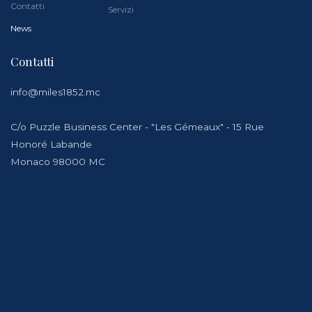
Contatti
Servizi
News
Contatti
info@miles1852.mc
C/o Puzzle Business Center - "Les Gémeaux" - 15 Rue
Honoré Labande
Monaco 98000 MC