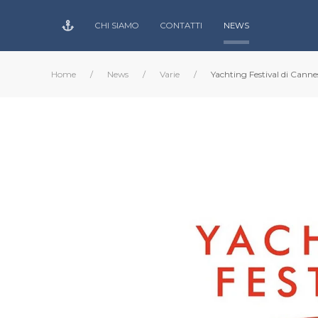
CHI SIAMO
CONTATTI
NEWS
Home
News
Varie
Yachting Festival di Canne