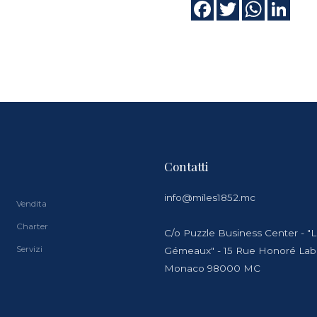
Contatti
info@miles1852.mc
Vendita
Charter
C/o Puzzle Business Center - "
Servizi
Gémeaux" - 15 Rue Honoré La
Monaco 98000 MC