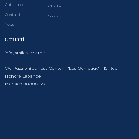
Chi siamo
Charter
Contatti
Servizi
News
Contatti
info@miles1852.mc
C/o Puzzle Business Center - "Les Gémeaux" - 15 Rue
Honoré Labande
Monaco 98000 MC