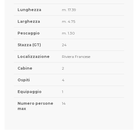
Lunghezza
m. 17.39
Larghezza
m. 4.75
Pescaggio
m. 1.30
Stazza (GT)
24
Localizzazione
Riviera Francese
Cabine
2
Ospiti
4
Equipaggio
1
Numero persone
14
max